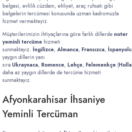
belgesi, evlilik cüzdanı, ehliyet, araç ruhsatı gibi
belgelerin tercümesi konusunda uzman kadromuzla
hizmet vermekteyiz.
Müşterilerimizin ihtiyaçlarına göre farklı dillerde
noter
yeminli tercüme
hizmeti
sunmaktayız.
İngilizce
,
Almanca
,
Fransızca
,
İspanyolc
yaygın dillerin yanı
sıra
Ukraynaca
,
Romence
,
Lehçe
,
Felemenkçe
(
Holl
daha az yaygın dillerde de tercüme hizmeti
sunmaktayız.
Afyonkarahisar İhsaniye
Yeminli Tercüman