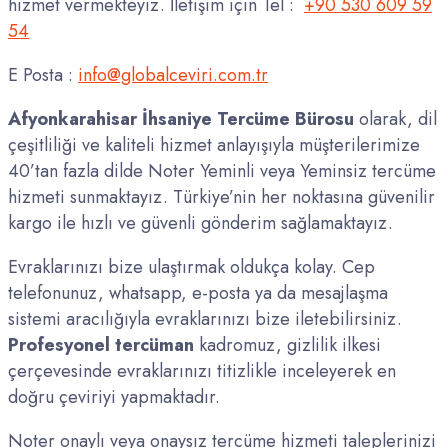
hizmet vermekteyiz. İletişim için Tel :
+90 530 609 59
54
E Posta :
info@globalceviri.com.tr
Afyonkarahisar İhsaniye Tercüme Bürosu
olarak, dil
çeşitliliği ve kaliteli hizmet anlayışıyla müşterilerimize
40’tan fazla dilde Noter Yeminli veya Yeminsiz tercüme
hizmeti sunmaktayız. Türkiye’nin her noktasına güvenilir
kargo ile hızlı ve güvenli gönderim sağlamaktayız.
Evraklarınızı bize ulaştırmak oldukça kolay. Cep
telefonunuz, whatsapp, e-posta ya da mesajlaşma
sistemi aracılığıyla evraklarınızı bize iletebilirsiniz.
Profesyonel
tercüman
kadromuz, gizlilik ilkesi
çerçevesinde evraklarınızı titizlikle inceleyerek en
doğru çeviriyi yapmaktadır.
Noter onaylı veya onaysız tercüme hizmeti taleplerinizi