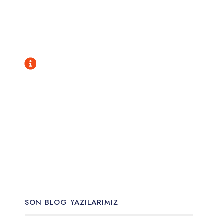
Sadece sorularınızı yanıtlamıyoruz;
çözümler sunuyoruz!
İLETIŞIM
Phone: 0530 609 59 54
Phone: 0535 243 20 56
Phone: 0537 740 22 06
info@globalceviri.com.tr
SON BLOG YAZILARIMIZ