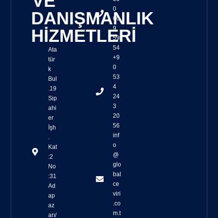
VE
0
DANIŞMANLIK
60
9
HİZMETLERİ
59
54
Ata
+9
tür
0
k
53
Bul
4
.19
24
Sip
3
ahi
20
er
56
İşh
inf
.
o
Kat
@
:2
glo
No
bal
:31
ce
Ad
viri
ap
.co
az
m.t
arı/