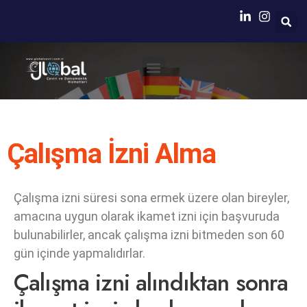
Neden Biz?
Simultane Çeviri Ekipmanları Sağlanması
Çalışma İzni Alma
Çalışma izni süresi sona ermek üzere olan bireyler,
amacına uygun olarak ikamet izni için başvuruda
bulunabilirler, ancak çalışma izni bitmeden son 60
gün içinde yapmalıdırlar.
Çalışma izni alındıktan sonra