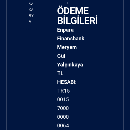
r
SA
ÖDEME
KA
RY
BİLGİLERİ
A
hacklink
Enpara
Finansbank
Meryem
Gül
Yalçınkaya
TL
HESABI
:
TR15
0015
7000
0000
0064