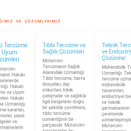
ĞIMIZ VE ÇÖZÜMLERIMIZ
i Tercüme
Tıbbi Tercüme ve
Teknik Ter
Sağlık Çözümleri
ve Endüstri
e Uyum
Çözümler
zümleri
Mütercim-
Tercümanın Sağlık
Mühendislik 
tercim-
Alanındaki Uzmanlığı:
Uzmanlığı: Tek
anın Hukuki
Tıbbi tercüme, hasta
tercüme uzman
elelerde
dosyaları, ilaç
mühendislik
lığı: Hukuki
etiketleri, klinik
tasarımları,
me ve Uyum
çalışmalar ve sağlıkla
endüstriyel be
leri: Hukuki
ilgili belgelerin doğru
ve teknik
e Uzmanlığı,
bir şekilde çevrilmesi,
şartnamelerin
e kararları,
tıbbi tercüme
çevirisinde
meler, yasal
uzmanlığının bir
uzmanlaşmışlar
lgeler ve
parçasıdır. Mütercim-
Mütercim-
etnamelerin
tercümanlar, bu