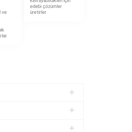
kavrayabildikleri için
edebi çözümler
l ve
üretirler.
ik
lar.