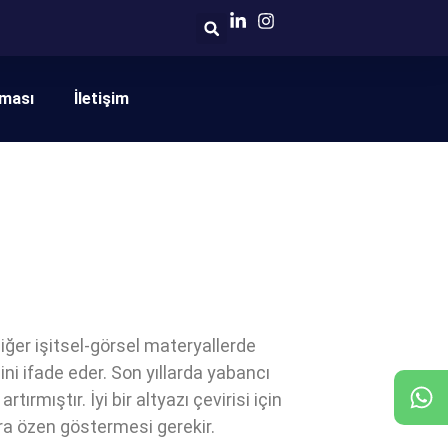
nması
İletişim
diğer işitsel-görsel materyallerde
sini ifade eder. Son yıllarda yabancı
tırmıştır. İyi bir altyazı çevirisi için
ara özen göstermesi gerekir.