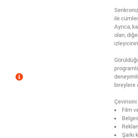
Sorularınız mı var?
Senkroniz
ile cümle
Bizimle İletişime Geçin!
Ayrıca, ka
Sadece sorularınızı
olan, diğe
yanıtlamıyoruz; çözümler
izleyicini
sunuyoruz!
Görüldüğü 
programla
İLETIŞIM
deneyimli
bireylere 
Phone: 0530 609 59 54
Phone: 0535 243 20 56
Çevirisini
Phone: 0537 740 22 06
Film ve
info@globalceviri.com.tr
Belges
Rekla
Şarkı k