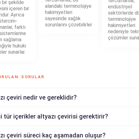
tercümanlar,
 bir şekilde
alandaki terminolojiye
endüstriyel
sini içeren bir
hakimiyetleri
sektörlerde di
dur. Ayrıca
sayesinde sağlık
terminolojiye
tercim-
sorunlarını çözebilirler
hakimiyetleri
anlar, farklı
nedeniyle tekn
sistemlerine
çözümler sunar
m sağlama
ğiyle hukuki
er sunarlar.
ORULAN SORULAR
zı çeviri nedir ve gereklidir?
 tür içerikler altyazı çevirisi gerektirir?
zı çeviri süreci kaç aşamadan oluşur?