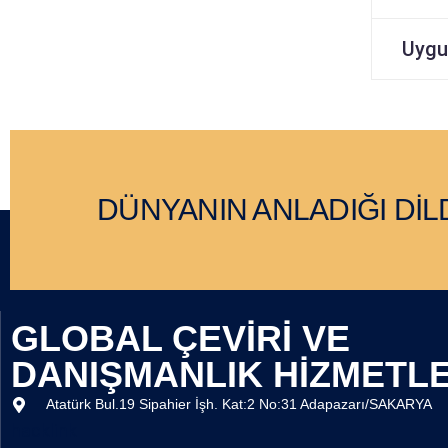
Uygun
DÜNYANIN ANLADIĞI Dİ
GLOBAL ÇEVİRİ VE
DANIŞMANLIK HİZMETLE
Atatürk Bul.19 Sipahier İşh. Kat:2 No:31 Adapazarı/SAKARYA
hacklink