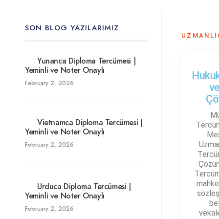
SON BLOG YAZILARIMIZ
UZMANLI
Yunanca Diploma Tercümesi |
Yeminli ve Noter Onaylı
Hukuk
February 2, 2026
v
Çö
Mü
Vietnamca Diploma Tercümesi |
Tercüm
Yeminli ve Noter Onaylı
Mes
Uzman
February 2, 2026
Tercü
Çözüm
Tercüm
mahkem
Urduca Diploma Tercümesi |
sözleş
Yeminli ve Noter Onaylı
be
February 2, 2026
vekal