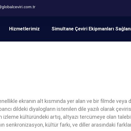
@globalceviri.com.tr
Hizmetlerimiz
Simultane Çeviri Ekipmanları Sağla
enellikle ekranın alt kısmında yer alan ve bir filmde veya 
ncı dildeki diyalogların istenilen dile yazılı olarak çeviri
lm izleme kültüründeki artış, altyazı tercümeye olan talebi ar
n senkronizasyon, kültür farkı, ve diller arasındaki farkl