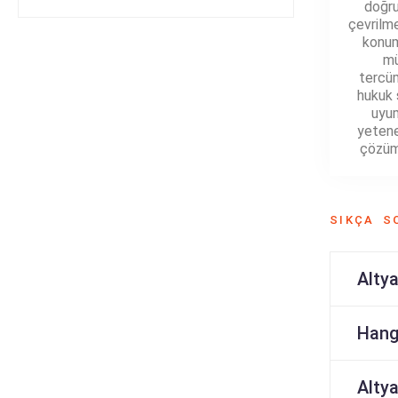
doğru
çevrilme
konum
mü
tercüm
hukuk 
uyu
yetene
çözüml
SIKÇA S
Altya
Hangi
Altya