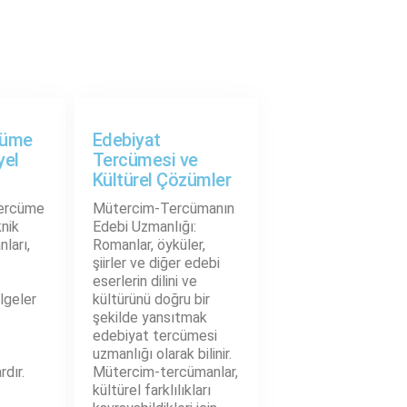
cüme
Edebiyat
yel
Tercümesi ve
Kültürel Çözümler
Tercüme
Mütercim-Tercümanın
nik
Edebi Uzmanlığı:
ları,
Romanlar, öyküler,
şiirler ve diğer edebi
eserlerin dilini ve
lgeler
kültürünü doğru bir
şekilde yansıtmak
edebiyat tercümesi
uzmanlığı olarak bilinir.
dır.
Mütercim-tercümanlar,
kültürel farklılıkları