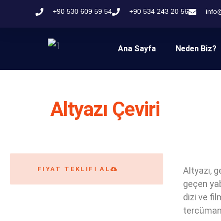
+90 530 609 59 54
+90 534 243 20 56
info
Ana Sayfa
Neden Biz?
Altyazı Çeviri
FIYAT TEKLIFI AL
Altyazı, g
geçen yaba
dizi ve fi
tercümanı