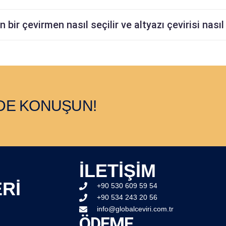
 bir çevirmen nasıl seçilir ve altyazı çevirisi nasıl 
LDE KONUŞUN!
İLETİŞİM
Rİ
+90 530 609 59 54
+90 534 243 20 56
info@globalceviri.com.tr
ÖDEME