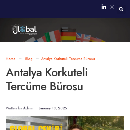
Neden Biz?
Simultane Çeviri Ekipmanları Sağlanması
Home
Blog
Antalya Korkuteli Tercüme Bürosu
Antalya Korkuteli
Tercüme Bürosu
Written by
Admin
•
January 13, 2025