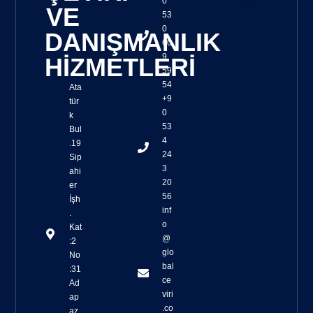
0
VE
53
Sözlü Tercüme
Yazılı Tercüme
Tercüme Kalite Kontrolü
Osb Toplantı Çevirileri
Yeminli Tercüme
Simultane Çeviri Ekipmanları Sağlanması
Yaşam Belgesi Çevirisi
Sağlık Turizmi Çevirisi
Cat Tools ile Çeviri
Trados Çeviri
SmartCat Çeviri
0
DANIŞMANLIK
60
9
HİZMETLERİ
59
54
Ata
+9
tür
0
k
53
Bul
4
.19
24
Sip
3
ahi
20
er
56
İşh
inf
.
o
Kat
@
:2
glo
No
bal
:31
ce
Ad
viri
ap
.co
az