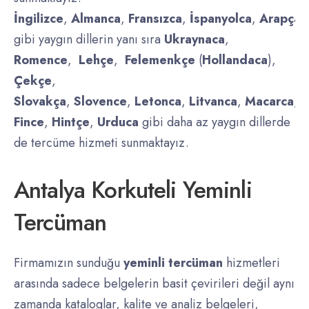
İngilizce
,
Almanca
,
Fransızca
,
İspanyolca
,
Arapça
,
gibi yaygın dillerin yanı sıra
Ukraynaca
,
Romence
,
Lehçe
,
Felemenkçe
(
Hollandaca
),
Çekçe
,
Slovakça
,
Slovence
,
Letonca
,
Litvanca
,
Macarca
,
D
Fince
,
Hintçe
,
Urduca
gibi daha az yaygın dillerde
de tercüme hizmeti sunmaktayız.
Antalya Korkuteli Yeminli
Tercüman
Firmamızın sunduğu
yeminli tercüman
hizmetleri
arasında sadece belgelerin basit çevirileri değil aynı
zamanda kataloglar, kalite ve analiz belgeleri,