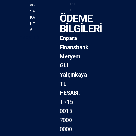
m.t
arı/
r
SA
ÖDEME
KA
RY
BİLGİLERİ
A
hacklink
Enpara
Finansbank
Meryem
Gül
Yalçınkaya
TL
HESABI
:
TR15
0015
7000
0000