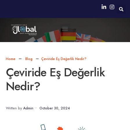
Neden Biz?
Simultane Çeviri Ekipmanları Sağlanması
Home
Blog
Çeviride Eş Değerlik Nedir?
Çeviride Eş Değerlik
Nedir?
Written by
Admin
•
October 30, 2024