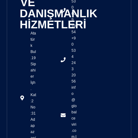
VE
53
0
DANIŞMANLIK
60
9
HİZMETLERİ
59
54
Ata
+9
tür
0
k
53
Bul
4
.19
24
Sip
3
ahi
20
er
56
İşh
inf
.
o
Kat
@
:2
glo
No
bal
:31
ce
Ad
viri
ap
.co
az
m.t
arı/