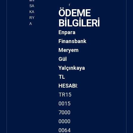
r
SA
ÖDEME
KA
RY
BİLGİLERİ
A
hacklink
Enpara
Finansbank
Meryem
Gül
Yalçınkaya
TL
HESABI
:
TR15
0015
7000
0000
0064