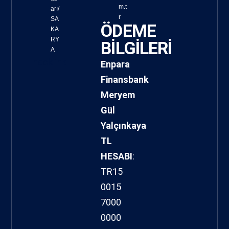
m.t
arı/
r
SA
ÖDEME
KA
RY
BİLGİLERİ
A
hacklink
Enpara
Finansbank
Meryem
Gül
Yalçınkaya
TL
HESABI
:
TR15
0015
7000
0000