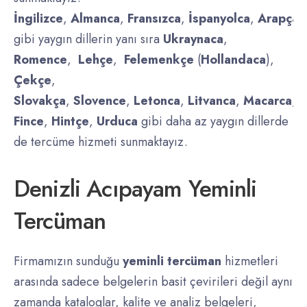
İngilizce
,
Almanca
,
Fransızca
,
İspanyolca
,
Arapça
,
gibi yaygın dillerin yanı sıra
Ukraynaca
,
Romence
,
Lehçe
,
Felemenkçe
(
Hollandaca
),
Çekçe
,
Slovakça
,
Slovence
,
Letonca
,
Litvanca
,
Macarca
,
D
Fince
,
Hintçe
,
Urduca
gibi daha az yaygın dillerde
de tercüme hizmeti sunmaktayız.
Denizli Acıpayam Yeminli
Tercüman
Firmamızın sunduğu
yeminli tercüman
hizmetleri
arasında sadece belgelerin basit çevirileri değil aynı
zamanda kataloglar, kalite ve analiz belgeleri,