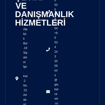
0
VE
53
Sözlü Tercüme
Yazılı Tercüme
Tercüme Kalite Kontrolü
Osb Toplantı Çevirileri
Yeminli Tercüme
Simultane Çeviri Ekipmanları Sağlanması
Yaşam Belgesi Çevirisi
Sağlık Turizmi Çevirisi
Cat Tools ile Çeviri
Trados Çeviri
SmartCat Çeviri
0
DANIŞMANLIK
60
9
HİZMETLERİ
59
54
Ata
+9
tür
0
k
53
Bul
4
.19
24
Sip
3
ahi
20
er
56
İşh
inf
.
o
Kat
@
:2
glo
No
bal
:31
ce
Ad
viri
ap
.co
az