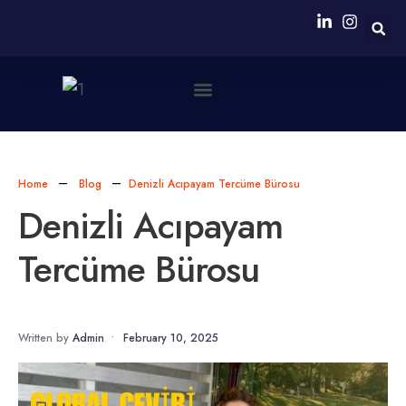
Neden Biz?
Simultane Çeviri Ekipmanları Sağlanması
Home
Blog
Denizli Acıpayam Tercüme Bürosu
Denizli Acıpayam
Tercüme Bürosu
Written by
Admin
•
February 10, 2025