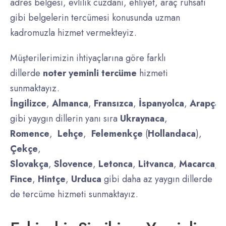
adres belgesi, evlilik cüzdanı, ehliyet, araç ruhsatı
gibi belgelerin tercümesi konusunda uzman
kadromuzla hizmet vermekteyiz.
Müşterilerimizin ihtiyaçlarına göre farklı
dillerde
noter yeminli tercüme
hizmeti
sunmaktayız.
İngilizce
,
Almanca
,
Fransızca
,
İspanyolca
,
Arapça
,
gibi yaygın dillerin yanı sıra
Ukraynaca
,
Romence
,
Lehçe
,
Felemenkçe
(
Hollandaca
),
Çekçe
,
Slovakça
,
Slovence
,
Letonca
,
Litvanca
,
Macarca
,
D
Fince
,
Hintçe
,
Urduca
gibi daha az yaygın dillerde
de tercüme hizmeti sunmaktayız.