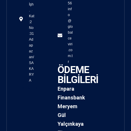
56
İşh
inf
.
o
Kat
@
:2
glo
No
bal
:31
ce
Ad
viri
ap
.co
az
m.t
arı/
r
SA
ÖDEME
KA
RY
BİLGİLERİ
A
hacklink
Enpara
Finansbank
Meryem
Gül
Yalçınkaya