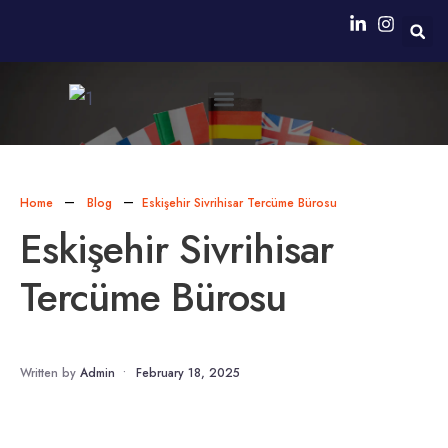
Neden Biz?
Simultane Çeviri Ekipmanları Sağlanması
Home
Blog
Eskişehir Sivrihisar Tercüme Bürosu
Eskişehir Sivrihisar
Tercüme Bürosu
Written by
Admin
•
February 18, 2025