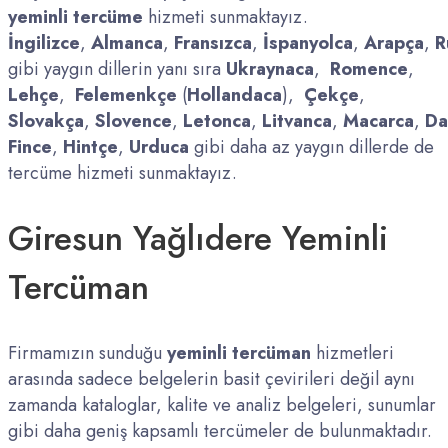
yeminli tercüme
hizmeti sunmaktayız.
İngilizce
,
Almanca
,
Fransızca
,
İspanyolca
,
Arapça
,
R
gibi yaygın dillerin yanı sıra
Ukraynaca
,
Romence
,
Lehçe
,
Felemenkçe
(
Hollandaca
),
Çekçe
,
Slovakça
,
Slovence
,
Letonca
,
Litvanca
,
Macarca
,
Da
Fince
,
Hintçe
,
Urduca
gibi daha az yaygın dillerde de
tercüme hizmeti sunmaktayız.
Giresun Yağlıdere Yeminli
Tercüman
Firmamızın sunduğu
yeminli tercüman
hizmetleri
arasında sadece belgelerin basit çevirileri değil aynı
zamanda kataloglar, kalite ve analiz belgeleri, sunumlar
gibi daha geniş kapsamlı tercümeler de bulunmaktadır.