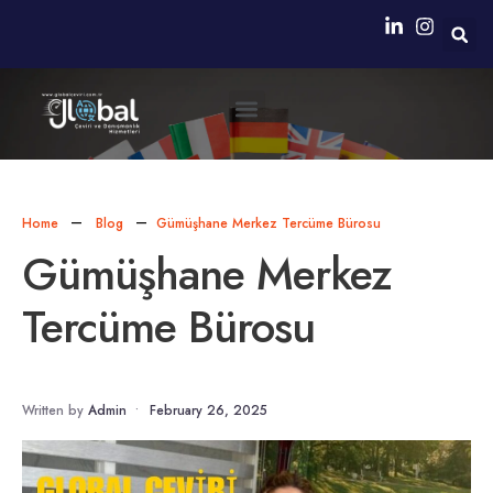
Neden Biz?
Simultane Çeviri Ekipmanları Sağlanması
Home
Blog
Gümüşhane Merkez Tercüme Bürosu
Gümüşhane Merkez
Tercüme Bürosu
Written by
Admin
•
February 26, 2025