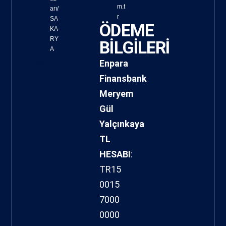
m.t
arı/
r
SA
ÖDEME
KA
RY
BİLGİLERİ
A
hacklink
Enpara
Finansbank
Meryem
Gül
Yalçınkaya
TL
HESABI
:
TR15
0015
7000
0000