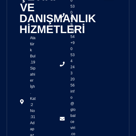
0
VE
53
Sözlü Tercüme
Yazılı Tercüme
Tercüme Kalite Kontrolü
Osb Toplantı Çevirileri
Yeminli Tercüme
Simultane Çeviri Ekipmanları Sağlanması
Yaşam Belgesi Çevirisi
Sağlık Turizmi Çevirisi
Cat Tools ile Çeviri
Trados Çeviri
SmartCat Çeviri
0
DANIŞMANLIK
60
9
HİZMETLERİ
59
54
Ata
+9
tür
0
k
53
Bul
4
.19
24
Sip
3
ahi
20
er
56
İşh
inf
.
o
Kat
@
:2
glo
No
bal
:31
ce
Ad
viri
ap
.co
az