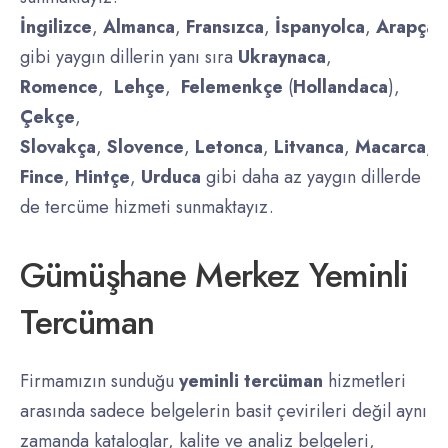
İngilizce
,
Almanca
,
Fransızca
,
İspanyolca
,
Arapça
,
gibi yaygın dillerin yanı sıra
Ukraynaca
,
Romence
,
Lehçe
,
Felemenkçe
(
Hollandaca
),
Çekçe
,
Slovakça
,
Slovence
,
Letonca
,
Litvanca
,
Macarca
,
D
Fince
,
Hintçe
,
Urduca
gibi daha az yaygın dillerde
de tercüme hizmeti sunmaktayız.
Gümüşhane Merkez Yeminli
Tercüman
Firmamızın sunduğu
yeminli tercüman
hizmetleri
arasında sadece belgelerin basit çevirileri değil aynı
zamanda kataloglar, kalite ve analiz belgeleri,