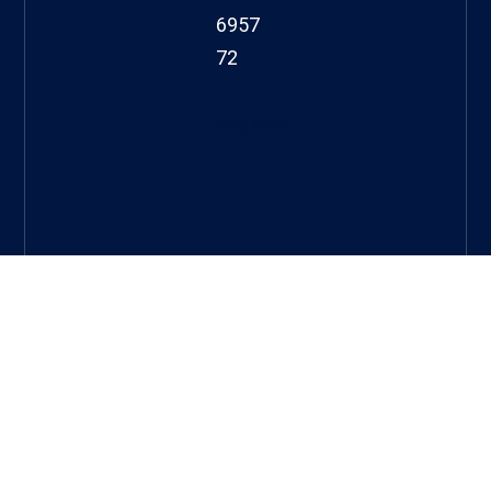
6957
72
hacklink