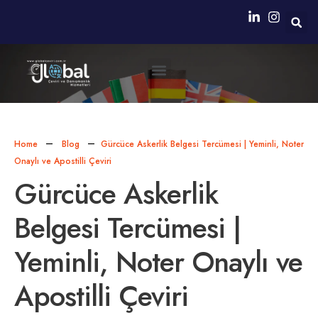
Neden Biz?
Simultane Çeviri Ekipmanları Sağlanması
Home
Blog
Gürcüce Askerlik Belgesi Tercümesi | Yeminli, Noter
Onaylı ve Apostilli Çeviri
Gürcüce Askerlik
Belgesi Tercümesi |
Yeminli, Noter Onaylı ve
Apostilli Çeviri