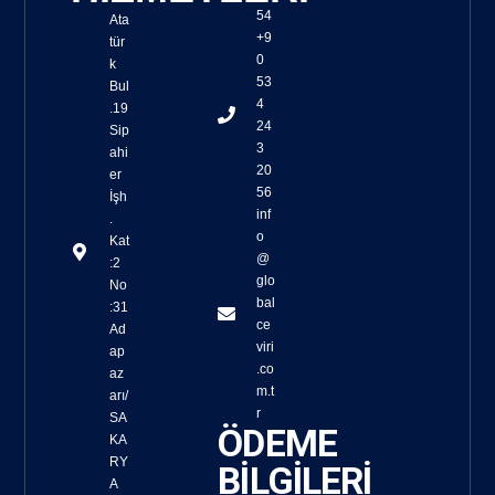
54
Ata
+9
tür
0
k
53
Bul
4
.19
24
Sip
3
ahi
20
er
56
İşh
inf
.
o
Kat
@
:2
glo
No
bal
:31
ce
Ad
viri
ap
.co
az
m.t
arı/
r
SA
ÖDEME
KA
RY
BİLGİLERİ
A