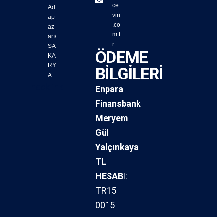
ce
Ad
viri
ap
.co
az
m.t
arı/
r
SA
ÖDEME
KA
RY
BİLGİLERİ
A
hacklink
Enpara
Finansbank
Meryem
Gül
Yalçınkaya
TL
HESABI
:
TR15
0015