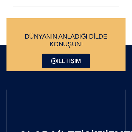
DÜNYANIN ANLADIĞI DİLDE
KONUŞUN!
İLETİŞİM