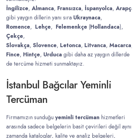
İngilizce
,
Almanca
,
Fransızca
,
İspanyolca
,
Arapça
,
gibi yaygın dillerin yanı sıra
Ukraynaca
,
Romence
,
Lehçe
,
Felemenkçe
(
Hollandaca
),
Çekçe
,
Slovakça
,
Slovence
,
Letonca
,
Litvanca
,
Macarca
,
D
Fince
,
Hintçe
,
Urduca
gibi daha az yaygın dillerde
de tercüme hizmeti sunmaktayız.
İstanbul Bağcılar Yeminli
Tercüman
Firmamızın sunduğu
yeminli tercüman
hizmetleri
arasında sadece belgelerin basit çevirileri değil aynı
zamanda kataloglar, kalite ve analiz belgeleri,