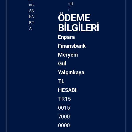
m.t
arı/
r
SA
ÖDEME
KA
RY
BİLGİLERİ
A
hacklink
Enpara
Finansbank
Meryem
Gül
Yalçınkaya
TL
HESABI
:
TR15
0015
7000
0000