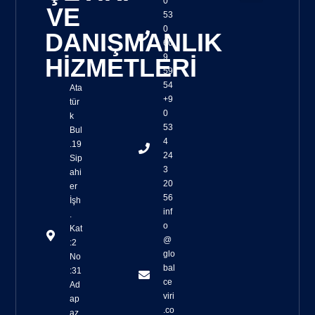
0
VE
53
Sözlü Tercüme
Yazılı Tercüme
Tercüme Kalite Kontrolü
Osb Toplantı Çevirileri
Yeminli Tercüme
Simultane Çeviri Ekipmanları Sağlanması
Yaşam Belgesi Çevirisi
Sağlık Turizmi Çevirisi
Cat Tools ile Çeviri
Trados Çeviri
SmartCat Çeviri
0
DANIŞMANLIK
60
9
HİZMETLERİ
59
54
Ata
+9
tür
0
k
53
Bul
4
.19
24
Sip
3
ahi
20
er
56
İşh
inf
.
o
Kat
@
:2
glo
No
bal
:31
ce
Ad
viri
ap
.co
az