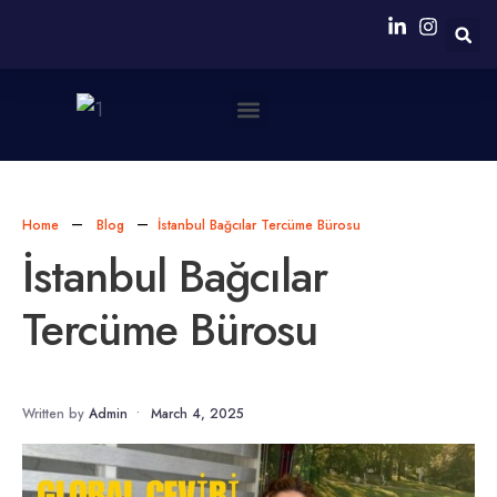
Neden Biz?
Simultane Çeviri Ekipmanları Sağlanması
Home
Blog
İstanbul Bağcılar Tercüme Bürosu
İstanbul Bağcılar
Tercüme Bürosu
Written by
Admin
•
March 4, 2025