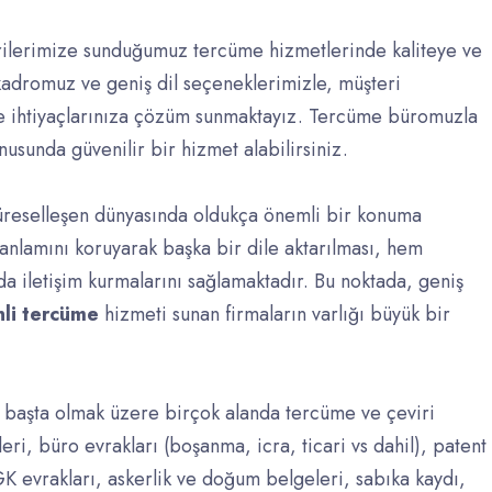
ilerimize sunduğumuz tercüme hizmetlerinde kaliteye ve
kadromuz ve geniş dil seçeneklerimizle, müşteri
e ihtiyaçlarınıza çözüm sunmaktayız. Tercüme büromuzla
usunda güvenilir bir hizmet alabilirsiniz.
reselleşen dünyasında oldukça önemli bir konuma
n anlamını koruyarak başka bir dile aktarılması, hem
da iletişim kurmalarını sağlamaktadır. Bu noktada, geniş
nli tercüme
hizmeti sunan firmaların varlığı büyük bir
ar başta olmak üzere birçok alanda tercüme ve çeviri
eri, büro evrakları (boşanma, icra, ticari vs dahil), patent
GK evrakları, askerlik ve doğum belgeleri, sabıka kaydı,