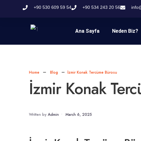
+90 530 609 59 54
+90 534 243 20 56
info
Ana Sayfa
Neden Biz?
Home
Blog
İzmir Konak Tercüme Bürosu
İzmir Konak Ter
Written by
Admin
•
March 6, 2025