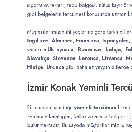
sigorta evrakları, tapu belgesi, nüfus kayıt örn
gibi belgelerin tercümesi konusunda uzman k
Müşterilerimizin ihtiyaçlarına göre farklı dill
İngilizce
,
Almanca
,
Fransızca
,
İspanyolca
,
yanı sıra
Ukraynaca
,
Romence
,
Lehçe
,
Fe
Slovakça
,
Slovence
,
Letonca
,
Litvanca
,
Ma
Hintçe
,
Urduca
gibi daha az yaygın dillerde
İzmir Konak Yeminli Ter
Firmamızın sunduğu
yeminli tercüman
hizmet
zamanda kataloglar, kalite ve analiz belgeler
bulunmaktadır. Bu sayede müşterilerimiz iş hay