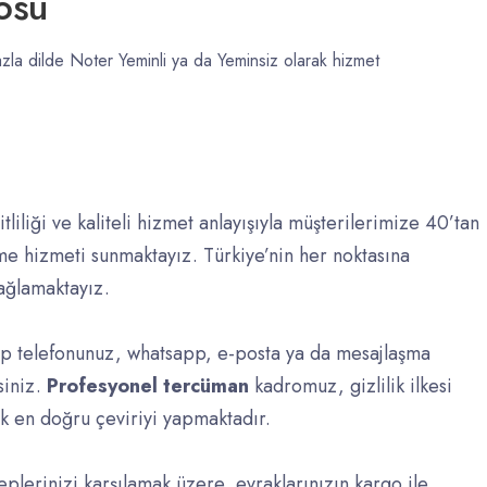
osu
zla dilde Noter Yeminli ya da Yeminsiz olarak hizmet
itliliği ve kaliteli hizmet anlayışıyla müşterilerimize 40’tan
me hizmeti sunmaktayız. Türkiye’nin her noktasına
sağlamaktayız.
Cep telefonunuz, whatsapp, e-posta ya da mesajlaşma
rsiniz.
Profesyonel
tercüman
kadromuz, gizlilik ilkesi
ek en doğru çeviriyi yapmaktadır.
plerinizi karşılamak üzere, evraklarınızın kargo ile