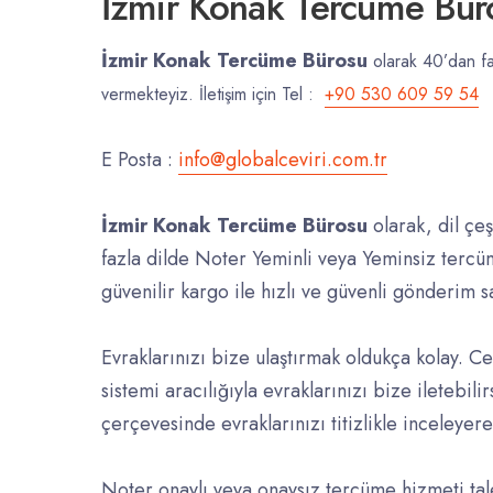
İzmir Konak Tercüme Bür
İzmir Konak Tercüme Bürosu
olarak 40’dan fa
vermekteyiz. İletişim için Tel :
+90 530 609 59 54
E Posta :
info@globalceviri.com.tr
İzmir Konak Tercüme Bürosu
olarak, dil çeş
fazla dilde Noter Yeminli veya Yeminsiz tercü
güvenilir kargo ile hızlı ve güvenli gönderim 
Evraklarınızı bize ulaştırmak oldukça kolay. 
sistemi aracılığıyla evraklarınızı bize iletebili
çerçevesinde evraklarınızı titizlikle inceleyer
Noter onaylı veya onaysız tercüme hizmeti tale