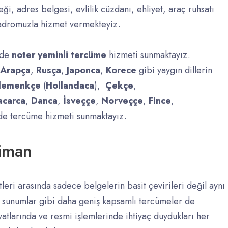
eği, adres belgesi, evlilik cüzdanı, ehliyet, araç ruhsatı
adromuzla hizmet vermekteyiz.
erde
noter yeminli tercüme
hizmeti sunmaktayız.
Arapça
,
Rusça
,
Japonca
,
Korece
gibi yaygın dillerin
lemenkçe
(
Hollandaca
),
Çekçe
,
carca
,
Danca
,
İsveççe
,
Norveççe
,
Fince
,
 de tercüme hizmeti sunmaktayız.
cüman
leri arasında sadece belgelerin basit çevirileri değil aynı
i, sunumlar gibi daha geniş kapsamlı tercümeler de
atlarında ve resmi işlemlerinde ihtiyaç duydukları her