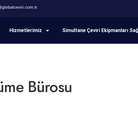
@globalceviri.com.tr
Hizmetlerimiz
Simultane Çeviri Ekipmanları Sa
cüme Bürosu