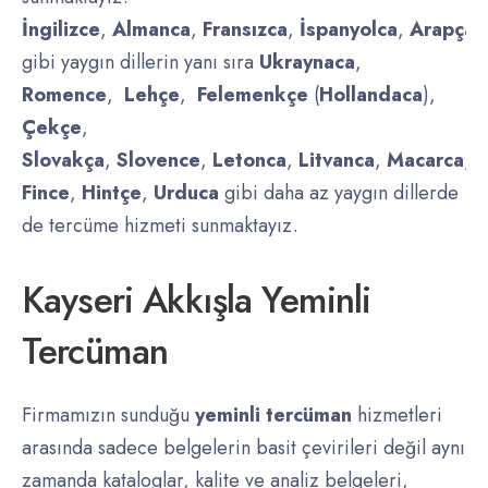
İngilizce
,
Almanca
,
Fransızca
,
İspanyolca
,
Arapça
,
gibi yaygın dillerin yanı sıra
Ukraynaca
,
Romence
,
Lehçe
,
Felemenkçe
(
Hollandaca
),
Çekçe
,
Slovakça
,
Slovence
,
Letonca
,
Litvanca
,
Macarca
,
D
Fince
,
Hintçe
,
Urduca
gibi daha az yaygın dillerde
de tercüme hizmeti sunmaktayız.
Kayseri Akkışla Yeminli
Tercüman
Firmamızın sunduğu
yeminli tercüman
hizmetleri
arasında sadece belgelerin basit çevirileri değil aynı
zamanda kataloglar, kalite ve analiz belgeleri,