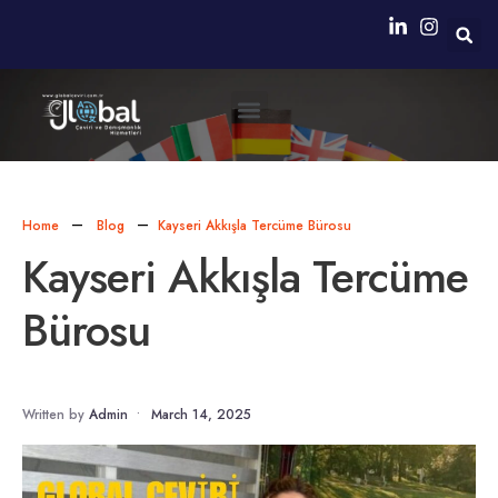
Neden Biz?
Simultane Çeviri Ekipmanları Sağlanması
Home
Blog
Kayseri Akkışla Tercüme Bürosu
Kayseri Akkışla Tercüme
Bürosu
Written by
Admin
•
March 14, 2025