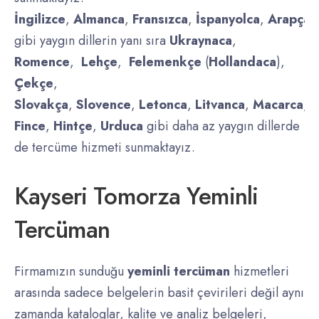
İngilizce
,
Almanca
,
Fransızca
,
İspanyolca
,
Arapça
,
gibi yaygın dillerin yanı sıra
Ukraynaca
,
Romence
,
Lehçe
,
Felemenkçe
(
Hollandaca
),
Çekçe
,
Slovakça
,
Slovence
,
Letonca
,
Litvanca
,
Macarca
,
D
Fince
,
Hintçe
,
Urduca
gibi daha az yaygın dillerde
de tercüme hizmeti sunmaktayız.
Kayseri Tomorza Yeminli
Tercüman
Firmamızın sunduğu
yeminli tercüman
hizmetleri
arasında sadece belgelerin basit çevirileri değil aynı
zamanda kataloglar, kalite ve analiz belgeleri,