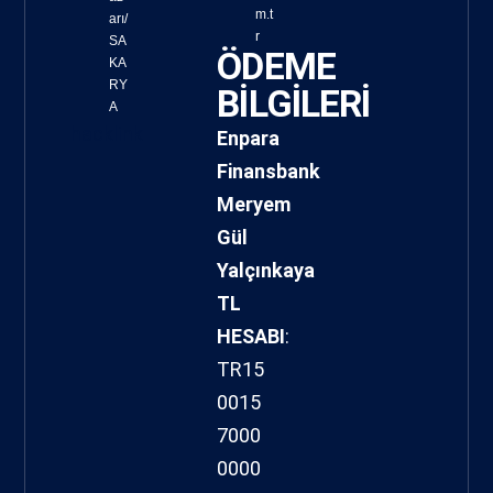
m.t
arı/
r
SA
ÖDEME
KA
RY
BİLGİLERİ
A
hacklink
Enpara
Finansbank
Meryem
Gül
Yalçınkaya
TL
HESABI
:
TR15
0015
7000
0000