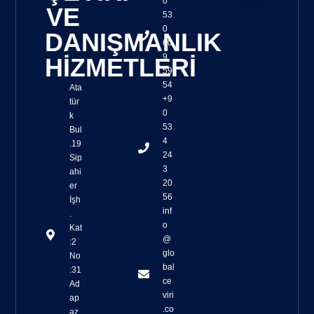
0
VE
53
Sözlü Tercüme
Yazılı Tercüme
Tercüme Kalite Kontrolü
Osb Toplantı Çevirileri
Yeminli Tercüme
Simultane Çeviri Ekipmanları Sağlanması
Yaşam Belgesi Çevirisi
Sağlık Turizmi Çevirisi
Cat Tools ile Çeviri
Trados Çeviri
SmartCat Çeviri
0
DANIŞMANLIK
60
9
HİZMETLERİ
59
54
Ata
+9
tür
0
k
53
Bul
4
.19
24
Sip
3
ahi
20
er
56
İşh
inf
.
o
Kat
@
:2
glo
No
bal
:31
ce
Ad
viri
ap
.co
az