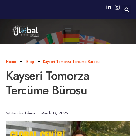
Neden Biz?
Simultane Çeviri Ekipmanları Sağlanması
Home
Blog
Kayseri Tomorza Tercüme Bürosu
Kayseri Tomorza
Tercüme Bürosu
Written by
Admin
•
March 17, 2025