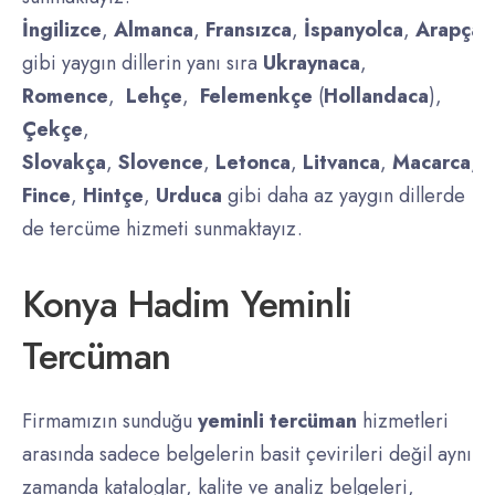
İngilizce
,
Almanca
,
Fransızca
,
İspanyolca
,
Arapça
,
gibi yaygın dillerin yanı sıra
Ukraynaca
,
Romence
,
Lehçe
,
Felemenkçe
(
Hollandaca
),
Çekçe
,
Slovakça
,
Slovence
,
Letonca
,
Litvanca
,
Macarca
,
D
Fince
,
Hintçe
,
Urduca
gibi daha az yaygın dillerde
de tercüme hizmeti sunmaktayız.
Konya Hadim Yeminli
Tercüman
Firmamızın sunduğu
yeminli tercüman
hizmetleri
arasında sadece belgelerin basit çevirileri değil aynı
zamanda kataloglar, kalite ve analiz belgeleri,