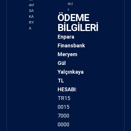
m.t
arı/
r
SA
ÖDEME
KA
RY
BİLGİLERİ
A
hacklink
Enpara
Finansbank
Meryem
Gül
Yalçınkaya
TL
HESABI
:
TR15
0015
7000
0000