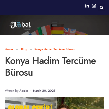
Neden Biz?
Simultane Çeviri Ekipmanları Sağlanması
Home
Blog
Konya Hadim Tercüme Bürosu
Konya Hadim Tercüme
Bürosu
Written by
Admin
•
March 20, 2025