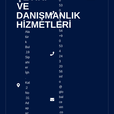
0
VE
53
Sözlü Tercüme
Yazılı Tercüme
Tercüme Kalite Kontrolü
Osb Toplantı Çevirileri
Yeminli Tercüme
Simultane Çeviri Ekipmanları Sağlanması
Yaşam Belgesi Çevirisi
Sağlık Turizmi Çevirisi
Cat Tools ile Çeviri
Trados Çeviri
SmartCat Çeviri
0
DANIŞMANLIK
60
9
HİZMETLERİ
59
54
Ata
+9
tür
0
k
53
Bul
4
.19
24
Sip
3
ahi
20
er
56
İşh
inf
.
o
Kat
@
:2
glo
No
bal
:31
ce
Ad
viri
ap
.co
az