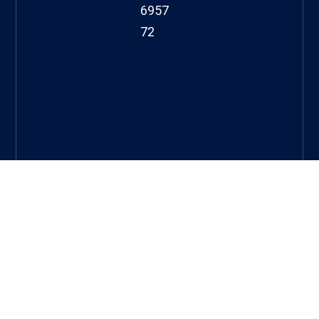
6957
72
hacklink