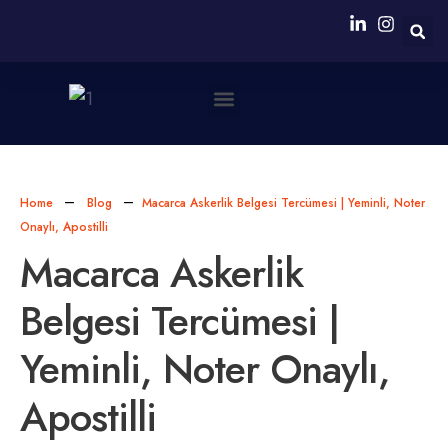
Neden Biz?
Simultane Çeviri Ekipmanları Sağlanması
Home
Blog
Macarca Askerlik Belgesi Tercümesi | Yeminli, Noter
Onaylı, Apostilli
Macarca Askerlik
Belgesi Tercümesi |
Yeminli, Noter Onaylı,
Apostilli