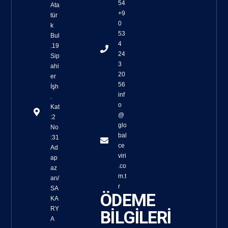
54
Ata
+9
tür
0
k
53
Bul
4
.19
24
Sip
3
ahi
20
er
56
İşh
inf
.
o
Kat
@
:2
glo
No
bal
:31
ce
Ad
viri
ap
.co
az
m.t
arı/
r
SA
ÖDEME
KA
RY
BİLGİLERİ
A