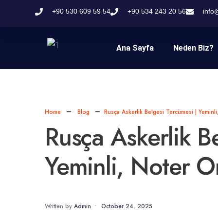
+90 530 609 59 54
+90 534 243 20 56
info
Ana Sayfa
Neden Biz?
Home
Blog
Rusça Askerlik Belgesi Tercümesi | Yeminli,
Rusça Askerlik Be
Yeminli, Noter On
Written by
Admin
•
October 24, 2025