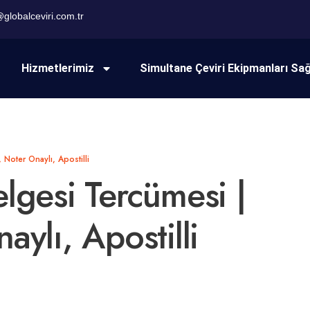
@globalceviri.com.tr
Hizmetlerimiz
Simultane Çeviri Ekipmanları Sa
 Noter Onaylı, Apostilli
lgesi Tercümesi |
aylı, Apostilli