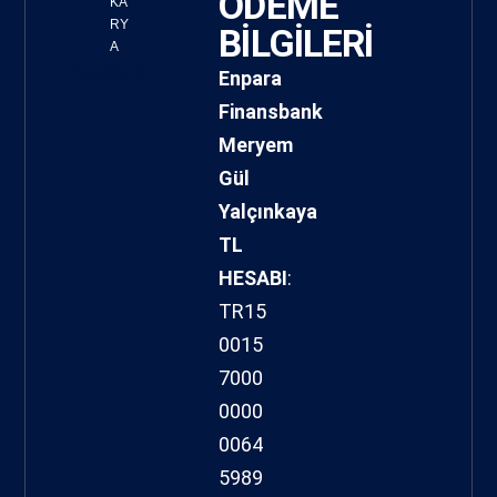
ÖDEME
KA
RY
BİLGİLERİ
A
hacklink
Enpara
Finansbank
Meryem
Gül
Yalçınkaya
TL
HESABI
:
TR15
0015
7000
0000
0064
5989