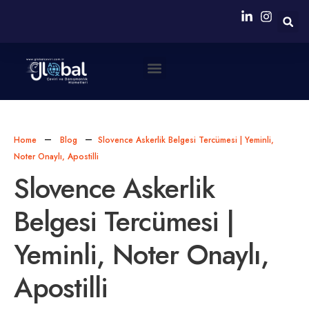
Neden Biz?
Simultane Çeviri Ekipmanları Sağlanması
Home
Blog
Slovence Askerlik Belgesi Tercümesi | Yeminli,
Noter Onaylı, Apostilli
Slovence Askerlik
Belgesi Tercümesi |
Yeminli, Noter Onaylı,
Apostilli