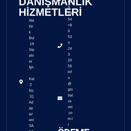
DANIŞMANLIK
60
9
HİZMETLERİ
59
54
Ata
+9
tür
0
k
53
Bul
4
.19
24
Sip
3
ahi
20
er
56
İşh
inf
.
o
Kat
@
:2
glo
No
bal
:31
ce
Ad
viri
ap
.co
az
m.t
arı/
r
SA