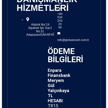
54
HİZMETLERİ
+90
534
243
20
Atatürk Bul.19
56
Sipahier İşh. Kat:2
No:31
Adapazarı/SAKARYA
info@globalceviri.com.tr
hacklink
ÖDEME
BİLGİLERİ
Enpara
Finansbank
Meryem
Gül
Yalçınkaya
TL
HESABI
:
TR15