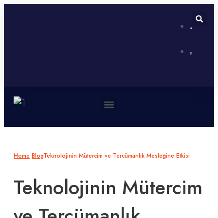
Neden Biz?
Simultane Çeviri Ekipmanları Sağlanması
Home
Blog
Teknolojinin Mütercim ve Tercümanlık Mesleğine Etkisi
Teknolojinin Mütercim
ve Tercümanlık